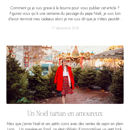
Comment ça je suis grave à la bourre pour vous publier cet article ?
Figurez vous qu’à une semaine du passage du papa Noël, je suis loin
d’avoir terminé mes cadeaux alors je me suis dit que je n’étais peut-être
pas la seule en retard cette année. Alors mieux vaut tard que jamais, voici
17 décembre 2018
une liste de ce que Mathieu et moi avons repéré pour nous ou pour nos
proches. On a essayé d’être assez originaux mais il y a évidemment
quelques classiques. J’espère que cela vous inspirera et que vous serez
prêts pour le 24 !
Un Noël tartan en amoureux
Mais que j’aime Noël et ses petits coins avec des ventes de sapin en plein
Lyon… Un manège en fond, on était obligés d’immortaliser un petit look.