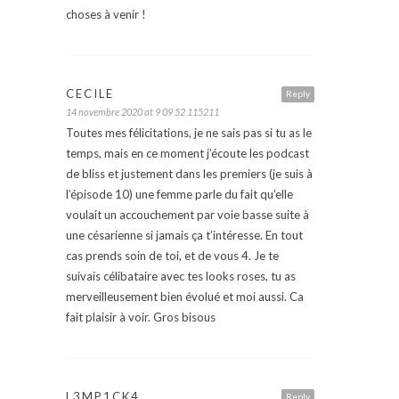
choses à venir !
CECILE
Reply
14 novembre 2020 at 9 09 52 115211
Toutes mes félicitations, je ne sais pas si tu as le
temps, mais en ce moment j’écoute les podcast
de bliss et justement dans les premiers (je suis à
l’épisode 10) une femme parle du fait qu’elle
voulait un accouchement par voie basse suite à
une césarienne si jamais ça t’intéresse. En tout
cas prends soin de toi, et de vous 4. Je te
suivais célibataire avec tes looks roses, tu as
merveilleusement bien évolué et moi aussi. Ca
fait plaisir à voir. Gros bisous
L3MP1CK4
Reply