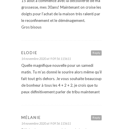
15 août a commencé avec la découverte de ma
grossesse, mes 30ans! Maintenant on croise les
doigts pour l’achat de la maison très ralenti par
le reconfinement et le déménagement.
Gros bisous
ELODIE
Reply
14 novembre 2020 at 9 09 56 115611
Quelle magnifique nouvelle pour un samedi
matin. Tu m’as donné le sourire alors même qu’il
fait tout gris dehors. Je vous souhaite beaucoup
de bonheur à tous les 4 + 2 + 2, je crois que tu
peux définitivement parler de tribu maintenant
MÉLANIE
Reply
14 novembre 2020 at 9 09 56 115611