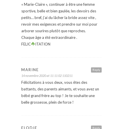
« Marie-Claire », continuer à être une femme
sportive, belle et bien gaulée, les devoirs des
petits… bref, j’ai du lâcher la bride assez vite ,
revoir mes exigences et prendre sur moi pour
arborer sourires plutôt que reproches.
Chaque âge a été extraordinaire .
FELIC
ITATION
MARINE
Reply
14 novembre 2020 at 11 11 02 110211
Félicitations à vous deux, vous êtes des
battants, des parents aimants, et vous avez un
bébé grand frère au top ! Je te souhaite une
belle grossesse, plein de force !
ELODIE
Reply