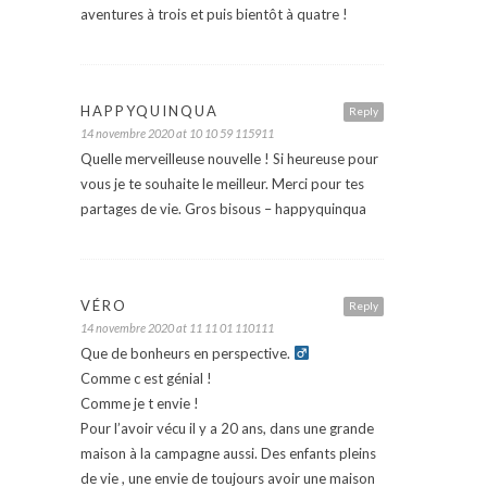
aventures à trois et puis bientôt à quatre !
HAPPYQUINQUA
Reply
14 novembre 2020 at 10 10 59 115911
Quelle merveilleuse nouvelle ! Si heureuse pour
vous je te souhaite le meilleur. Merci pour tes
partages de vie. Gros bisous – happyquinqua
VÉRO
Reply
14 novembre 2020 at 11 11 01 110111
Que de bonheurs en perspective. ‍
Comme c est génial !
Comme je t envie !
Pour l’avoir vécu il y a 20 ans, dans une grande
maison à la campagne aussi. Des enfants pleins
de vie , une envie de toujours avoir une maison