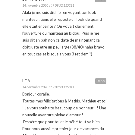
14 novembre 2020 at 9 09 52 115211
Alala je me suis dit hier en voyant ton look
manteau : tiens elle reposte un look de quand
elle était enceinte ? On voyait clairement
l’ouverture du manteau au bidou! Puis je me
suis dit ah bah non ça date de maintenant ça
doit juste être un peu large (38/40) haha bravo
en tout cas et bisous a vous 3 (et demi!)
LÉA
Reply
14 novembre 2020 at 9 09 53 115311
Bonjour coralie,
Toutes mes félicitations à Mathis, Mathieu et toi
! Je vous souhaite beaucoup de bonheur ! ! Une
nouvelle aventure pleine d’amour !
J’espère que pour toi et le bébé tout va bien.
Pour nous aussi le premier jour de vacances du