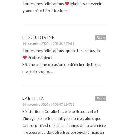
Toutes mes félicitations
Mathis va devenir
grand frère ! Profitez bien !
LDS.LUDIVINE
Reply
14 novembre 2020 at 9 09 36 113611
Toutes mes félicitations, quelle belle nouvelle
Profitez bien !
PS: une bonne occasion de dénicher de belles
merveilles oups….
LAETITIA
Reply
14 novembre 2020 at 9 09 47 114711
Félicitations Coralie ! quelle belle nouvelle !
J’imagine en effet la fatigue intense, alors que
ton corps n’est pas encore remis de ta première
grossesse, ça doit être très éprouvant, mais en