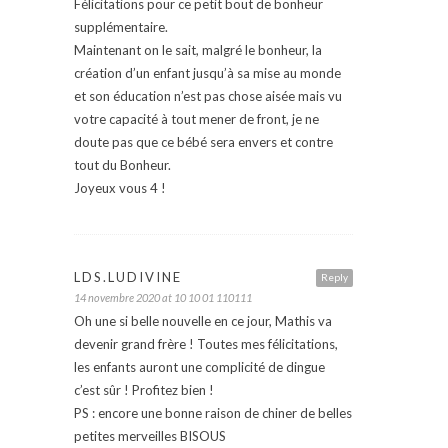
Félicitations pour ce petit bout de bonheur
supplémentaire.
Maintenant on le sait, malgré le bonheur, la
création d’un enfant jusqu’à sa mise au monde
et son éducation n’est pas chose aisée mais vu
votre capacité à tout mener de front, je ne
doute pas que ce bébé sera envers et contre
tout du Bonheur.
Joyeux vous 4 !
LDS.LUDIVINE
Reply
14 novembre 2020 at 10 10 01 110111
Oh une si belle nouvelle en ce jour, Mathis va
devenir grand frère ! Toutes mes félicitations,
les enfants auront une complicité de dingue
c’est sûr ! Profitez bien !
PS : encore une bonne raison de chiner de belles
petites merveilles BISOUS