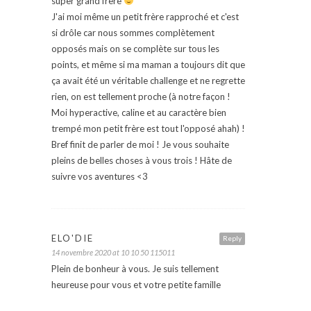
super grand frère
J'ai moi même un petit frère rapproché et c'est
si drôle car nous sommes complètement
opposés mais on se complète sur tous les
points, et même si ma maman a toujours dit que
ça avait été un véritable challenge et ne regrette
rien, on est tellement proche (à notre façon !
Moi hyperactive, caline et au caractère bien
trempé mon petit frère est tout l'opposé ahah) !
Bref finit de parler de moi ! Je vous souhaite
pleins de belles choses à vous trois ! Hâte de
suivre vos aventures <3
ELO'DIE
Reply
14 novembre 2020 at 10 10 50 115011
Plein de bonheur à vous. Je suis tellement
heureuse pour vous et votre petite famille