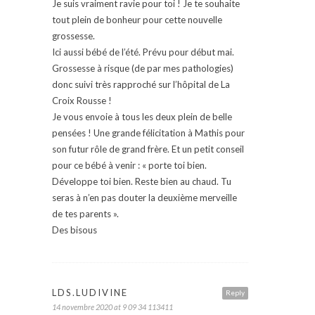
Je suis vraiment ravie pour toi ! Je te souhaite
tout plein de bonheur pour cette nouvelle
grossesse.
Ici aussi bébé de l’été. Prévu pour début mai.
Grossesse à risque (de par mes pathologies)
donc suivi très rapproché sur l’hôpital de La
Croix Rousse !
Je vous envoie à tous les deux plein de belle
pensées ! Une grande félicitation à Mathis pour
son futur rôle de grand frère. Et un petit conseil
pour ce bébé à venir : « porte toi bien.
Développe toi bien. Reste bien au chaud. Tu
seras à n’en pas douter la deuxième merveille
de tes parents ».
Des bisous
LDS.LUDIVINE
Reply
14 novembre 2020 at 9 09 34 113411