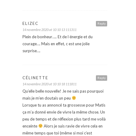
ELIZEC
Reply
14 novembre 2020 at 10 10 13 111311
Plein de bonheur….. Et de l énergie et du
courage…. Mais en effet, c est une jolie
surprise….
CÉLINETTE
Reply
14 novembre 2020 at 10 10 18 111811
Qu’elle belle nouvelle! Je ne sais pas pourquoi
mais je m’en doutais un peu
Lorsque tu as annoncé ta grossesse pour Matis
ça m’a donné envie de vivre la même chose. Un
peu de temps et de réflexion plus tard me voilà
enceinte
Alors je suis ravie de vivre cela en
même temps que toi (même si moi c’est