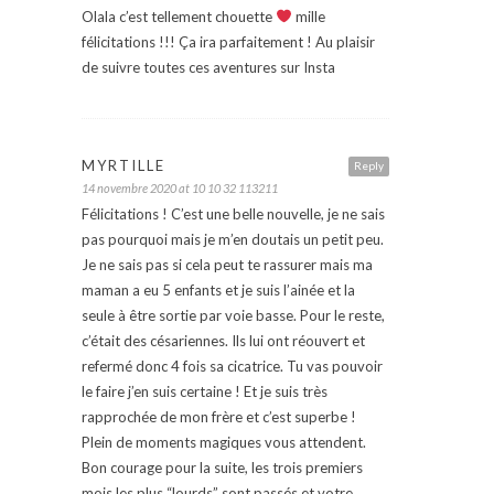
Olala c’est tellement chouette
mille
félicitations !!! Ça ira parfaitement ! Au plaisir
de suivre toutes ces aventures sur Insta
MYRTILLE
Reply
14 novembre 2020 at 10 10 32 113211
Félicitations ! C’est une belle nouvelle, je ne sais
pas pourquoi mais je m’en doutais un petit peu.
Je ne sais pas si cela peut te rassurer mais ma
maman a eu 5 enfants et je suis l’ainée et la
seule à être sortie par voie basse. Pour le reste,
c’était des césariennes. Ils lui ont réouvert et
refermé donc 4 fois sa cicatrice. Tu vas pouvoir
le faire j’en suis certaine ! Et je suis très
rapprochée de mon frère et c’est superbe !
Plein de moments magiques vous attendent.
Bon courage pour la suite, les trois premiers
mois les plus “lourds” sont passés et votre