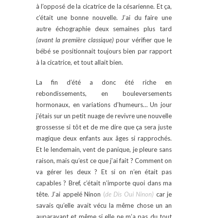
à l’opposé de la cicatrice de la césarienne. Et ça,
c’était une bonne nouvelle. J’ai du faire une
autre échographie deux semaines plus tard
(avant la première classique)
pour vérifier que le
bébé se positionnait toujours bien par rapport
à la cicatrice, et tout allait bien.
La fin d’été a donc été riche en
rebondissements, en bouleversements
hormonaux, en variations d’humeurs… Un jour
j’étais sur un petit nuage de revivre une nouvelle
grossesse si tôt et de me dire que ça sera juste
magique deux enfants aux âges si rapprochés.
Et le lendemain, vent de panique, je pleure sans
raison, mais qu’est ce que j’ai fait ? Comment on
va gérer les deux ? Et si on n’en était pas
capables ? Bref, c’était n’importe quoi dans ma
tête. J’ai appelé Ninon
(
de Dis Oui Ninon)
car je
savais qu’elle avait vécu la même chose un an
auparavant et même si elle ne m’a pas du tout