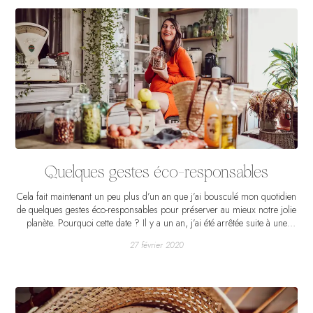
d’insouciance encore et de belles photos, ça fait du bien.
Quelques gestes éco-responsables
Cela fait maintenant un peu plus d’un an que j’ai bousculé mon quotidien
de quelques gestes éco-responsables pour préserver au mieux notre jolie
planète. Pourquoi cette date ? Il y a un an, j’ai été arrêtée suite à une
blessure au genou et mes 3 semaines allongée sur mon canapé m’ont
27 février 2020
permis de prendre le temps de lire, de regarder des vidéos, de creuser le
sujet qui me travaillait déjà depuis quelques mois. Et ça a été un véritable
déclic… Comment pouvons-nous ne rien faire alors que notre planète vit
sa période la plus noire ? Mon père vous dirait que c’est trop tard, écolo
de toujours, il est aujourd’hui plutôt dans une phase de découragement.