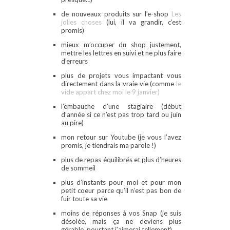
de nouveaux produits sur l’e-shop
Les
jolies choses
(lui, il va grandir, c’est
promis)
mieux m’occuper du shop justement,
mettre les lettres en suivi et ne plus faire
d’erreurs
plus de projets vous impactant vous
directement dans la vraie vie (comme
le
vide appart chez moi le 9 janvier)
l’embauche d’une stagiaire (début
d’année si ce n’est pas trop tard ou juin
au pire)
mon retour sur Youtube (je vous l’avez
promis, je tiendrais ma parole !)
plus de repas équilibrés et plus d’heures
de sommeil
plus d’instants pour moi et pour mon
petit coeur parce qu’il n’est pas bon de
fuir toute sa vie
moins de réponses à vos Snap (je suis
désolée, mais ça ne deviens plus
gérable, pourtant j’aimerai tellement)