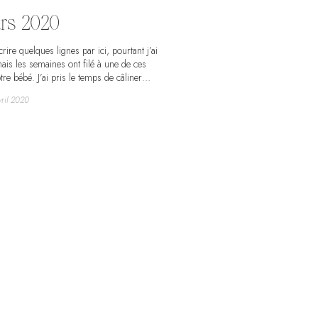
rs 2020
rire quelques lignes par ici, pourtant j’ai
ais les semaines ont filé à une de ces
re bébé. J’ai pris le temps de câliner
Instagram où j’en ai déjà dit beaucoup.
ril 2020
g sans un blabla concernant ce jour qui a
 et ce pour toujours. Alors, entre deux
ur, je profite d’une sieste pour venir vous
urtout cette journée du 22 mars 2020
this à 22h31. Ca fait beaucoup de 22 et
udrait que je creuse le sujet…