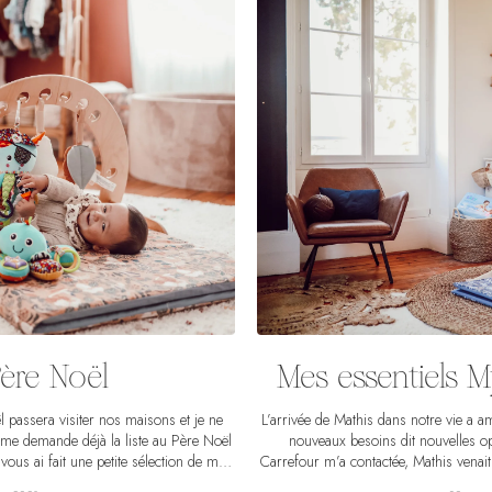
Père Noël
Mes essentiels 
passera visiter nos maisons et je ne
L’arrivée de Mathis dans notre vie a a
me demande déjà la liste au Père Noël
nouveaux besoins dit nouvelles o
ous ai fait une petite sélection de mes
Carrefour m’a contactée, Mathis venait 
ge. Des idées pour vos bébé ou ceux de
un peu perdue face à la masse de pro