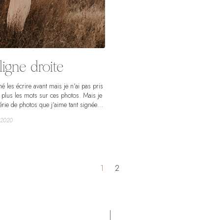
ligne droite
mé les écrire avant mais je n’ai pas pris
ai plus les mots sur ces photos. Mais je
rie de photos que j’aime tant signées
 souvenir de cette grossesse que j’ai
l 2020
eux. Demain, je vous raconterai mes
ouchement, des mots il y en aura plus
 encore et de belles photos, ça fait du
n.
1
2