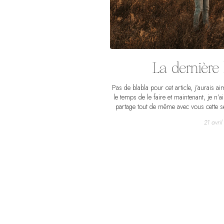
La dernière 
Pas de blabla pour cet article, j’aurais ai
le temps de le faire et maintenant, je n’
partage tout de même avec vous cette sé
Emma Gli pour garder par ici un dernier
21 avri
tant aimé et qui nous a rendu si heur
derniers jours de grossesse et mon acc
que de photos, alors un peu d’insouciance
bie