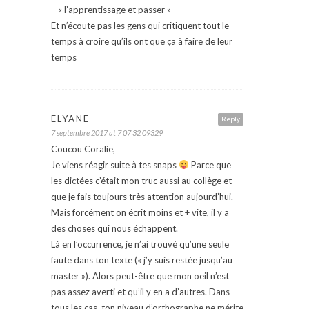
– « l’apprentissage et passer »
Et n’écoute pas les gens qui critiquent tout le
temps à croire qu’ils ont que ça à faire de leur
temps
ELYANE
Reply
7 septembre 2017 at 7 07 32 09329
Coucou Coralie,
Je viens réagir suite à tes snaps
Parce que
les dictées c’était mon truc aussi au collège et
que je fais toujours très attention aujourd’hui.
Mais forcément on écrit moins et + vite, il y a
des choses qui nous échappent.
Là en l’occurrence, je n’ai trouvé qu’une seule
faute dans ton texte (« j’y suis restée jusqu’au
master »). Alors peut-être que mon oeil n’est
pas assez averti et qu’il y en a d’autres. Dans
tous les cas, ton niveau d’orthographe ne mérite