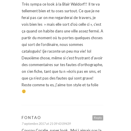
Très sympa ce look à la Blair Waldorf!! Il te va
tellement bien et tu oses surtout. Ce que je ne
ferai pas car on me regarderai de travers, je
vois bien les » mais elle sort d’où celle ci », c’est
ça quand on habite dans une ville assez fermé. A
partir du moment où tu portes quelques choses
qui sort de l’ordinaire, nous sommes
catalogués! (je raconte un peu ma vie! lol
Deuxième chose, même si c’est frustrant d’avoir
des commentaires sur tes fautes d’orthographe,
on s’en fiche, tant que tu n »écris pas en sms, et
que ça n’est pas des fautes qui sont grave!
Reste comme tu es, j’aime ton style et ta folie
FONTAO
Reply
7 septembre 2017 at 21 09 43 09439
Coucou Coralie, super look . Moi j aimais pas la