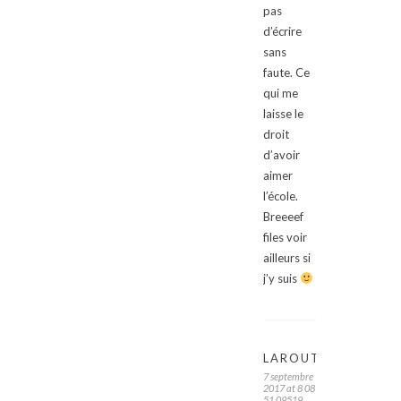
pas
d’écrire
sans
faute. Ce
qui me
laisse le
droit
d’avoir
aimer
l’école.
Breeeef
files voir
ailleurs si
j’y suis
LAROUTEDEBEN
7 septembre
2017 at 8 08
51 09519