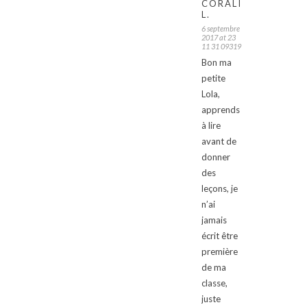
CORALIE
L.
6 septembre
2017 at 23
11 31 09319
Bon ma
petite
Lola,
apprends
à lire
avant de
donner
des
leçons, je
n’ai
jamais
écrit être
première
de ma
classe,
juste