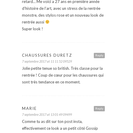
retard… Me voici a 27 ans en première année
d’histoire de l’art, avec un stress de la rentrée
monstre, des stylos rose et un nouveau look de
rentrée aussi
Super look !
CHAUSSURES DURETZ
Reply
7 septembre 2017 at 11 11 52 09529
Jolie petite tenue so british. Très classe pour la
rentrée ! Coup de cœur pour les chaussures qui
sont très tendance en ce moment.
MARIE
Reply
7 septembre 2017 at 13 01 49 09499
Comme tu as dit sur ton post insta,
effectivement ce look a un petit côté Gossip