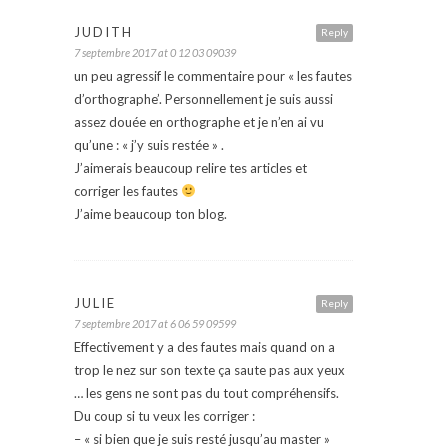
JUDITH
Reply
7 septembre 2017 at 0 12 03 09039
un peu agressif le commentaire pour « les fautes
d’orthographe’. Personnellement je suis aussi
assez douée en orthographe et je n’en ai vu
qu’une : « j’y suis restée » .
J’aimerais beaucoup relire tes articles et
corriger les fautes
J’aime beaucoup ton blog.
JULIE
Reply
7 septembre 2017 at 6 06 59 09599
Effectivement y a des fautes mais quand on a
trop le nez sur son texte ça saute pas aux yeux
… les gens ne sont pas du tout compréhensifs.
Du coup si tu veux les corriger :
– « si bien que je suis resté jusqu’au master »