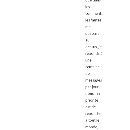
que dans
les
commentaires,
les fautes
me
passent
au-
dessus, je
réponds à
une
centaine
de
messages
par jour
donc ma
priorité
est de
répondre
à tout le
monde,