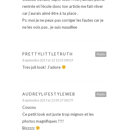
rentrée et l’école donc ton article me fait rêver
car j’aurais aimé être à ta place .
Ps: moi je ne peux pas corriger les fautes car je
ne les vois pas , je suis nuuulllee
PRETTYLITTLETRUTH
Reply
8 septembre 2017 at 12 12 01 09019
Tres joli look! J’adore
AUDREYLIFESTYLEWEB
Reply
8 septembre 2017 at 21 09 27 09279
Coucou
Ce petit look est juste trop mignon et les
photos magnifiques !!!!
Bizzzzz