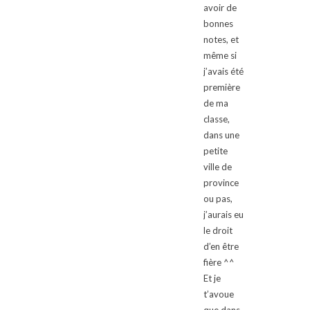
avoir de
bonnes
notes, et
même si
j’avais été
première
de ma
classe,
dans une
petite
ville de
province
ou pas,
j’aurais eu
le droit
d’en être
fière ^^
Et je
t’avoue