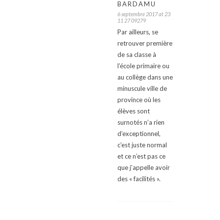
BARDAMU
6 septembre 2017 at 23
11 27 09279
Par ailleurs, se
retrouver première
de sa classe à
l’école primaire ou
au collège dans une
minuscule ville de
province où les
élèves sont
surnotés n’a rien
d’exceptionnel,
c’est juste normal
et ce n’est pas ce
que j’appelle avoir
des « facilités ».