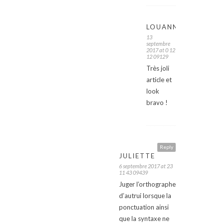
LOUANNE
13
septembre
2017 at 0 12
12 09129
Très joli
article et
look
bravo !
Reply
JULIETTE
6 septembre 2017 at 23
11 43 09439
Juger l’orthographe
d’autrui lorsque la
ponctuation ainsi
que la syntaxe ne