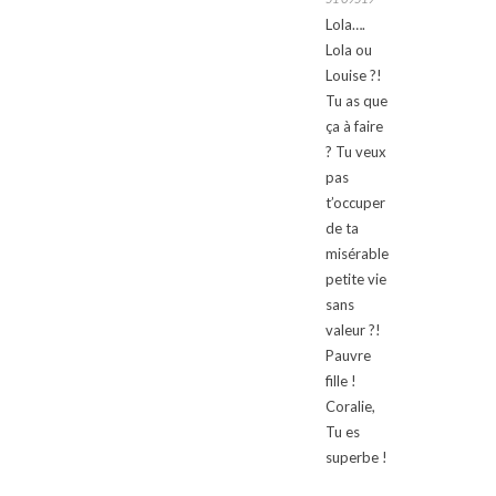
Lola….
Lola ou
Louise ?!
Tu as que
ça à faire
? Tu veux
pas
t’occuper
de ta
misérable
petite vie
sans
valeur ?!
Pauvre
fille !
Coralie,
Tu es
superbe !