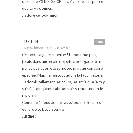
classe de PS MS GS CP et ce1. Je ne sais pas ce
que ca va donner..
J’adore ce look sinon
JUSTINE
Reply
7 septembre 2017 at 0 12 01 09019
Ce look est juste superbe ! Et pour ma part,
j’etais dans une ecole de petite bourgade. Je ne
pense pas avoir été surnotée mais au contraire,
épaulée. Mais j’ai surtout adoré la fac : Histoire.
J’adorais tellement les cours, les amis que je m’y
suis fait que j’aimerais pouvoir y retourner et le
revivre !
Continue à nous donner aussi bonnes lectures
et garde ce beau sourire.
Justine !