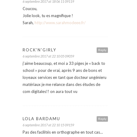
6 septembre 2017 at 18 06 11 09119
Coucou,
Jolie look, tu es magnifique !
Sarah,
http://www.sarahmodeee.fr/
ROCK'N'GIRLY
Reply
6 septembre 2017 at 22 10 05 09059
j’aime beaucoup, et moi a 33 piges je « back to
school » pour de vrai, après 9 ans de bons et
loyeaux services en tant que docteur ungénieru
matériaux je me relance dans des études de
com digitales!! on aura tout vu
LOLA BARDAMU
Reply
6 septembre 2017 at 22 10 15 09159
Pas des facilités en orthographe en tout cas…