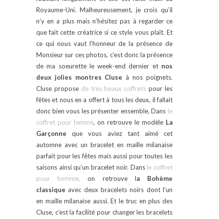
Royaume-Uni. Malheureusement, je crois qu’il
n’y en a plus mais n’hésitez pas à regarder ce
que fait cette créatrice si ce style vous plaît. Et
ce qui nous vaut l’honneur de la présence de
Monsieur sur ces photos, c’est donc la présence
de ma soeurette le week-end dernier et
nos
deux jolies montres Cluse
à nos poignets.
Cluse propose
de très beaux coffrets
pour les
fêtes et nous en a offert à tous les deux, il fallait
donc bien vous les présenter ensemble. Dans
le
coffret pour femme
, on retrouve le modèle
La
Garçonne
que vous aviez tant aimé cet
automne avec un bracelet en maille milanaise
parfait pour les fêtes mais aussi pour toutes les
saisons ainsi qu’un bracelet noir. Dans
le coffret
pour homme,
on retrouve l
a Bohème
classique
avec deux bracelets noirs dont l’un
en maille milanaise aussi. Et le truc en plus des
Cluse, c’est la facilité pour changer les bracelets