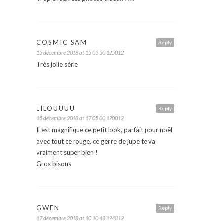
COSMIC SAM
Reply
15 décembre 2018 at 15 03 50 125012
Très jolie série
LILOUUUU
Reply
15 décembre 2018 at 17 05 00 120012
Il est magnifique ce petit look, parfait pour noël
avec tout ce rouge, ce genre de jupe te va
vraiment super bien !
Gros bisous
GWEN
Reply
17 décembre 2018 at 10 10 48 124812