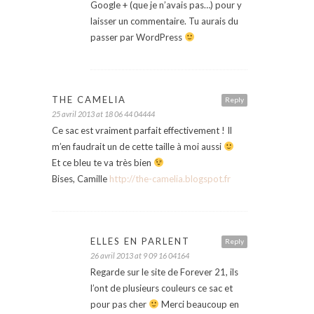
Google + (que je n’avais pas…) pour y
laisser un commentaire. Tu aurais du
passer par WordPress
THE CAMELIA
Reply
25 avril 2013 at 18 06 44 04444
Ce sac est vraiment parfait effectivement ! Il
m’en faudrait un de cette taille à moi aussi
Et ce bleu te va très bien
Bises, Camille
http://the-camelia.blogspot.fr
ELLES EN PARLENT
Reply
26 avril 2013 at 9 09 16 04164
Regarde sur le site de Forever 21, ils
l’ont de plusieurs couleurs ce sac et
pour pas cher
Merci beaucoup en