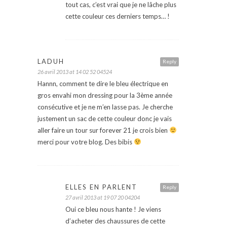
tout cas, c’est vrai que je ne lâche plus
cette couleur ces derniers temps… !
LADUH
Reply
26 avril 2013 at 14 02 52 04524
Hannn, comment te dire le bleu électrique en
gros envahi mon dressing pour la 3ème année
consécutive et je ne m’en lasse pas. Je cherche
justement un sac de cette couleur donc je vais
aller faire un tour sur forever 21 je crois bien
merci pour votre blog. Des bibis
ELLES EN PARLENT
Reply
27 avril 2013 at 19 07 20 04204
Oui ce bleu nous hante ! Je viens
d’acheter des chaussures de cette