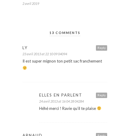
2 avril 2019
13 COMMENTS
LY
Reply
23 avril 2013 at 22 10 09 04094
Il est super mignon ton petit sac franchement
ELLES EN PARLENT
Reply
24 avril 2013 at 16 04 28 04284
Héhé merci ! Ravie qu’il te plaise
ARNAUD
Reply