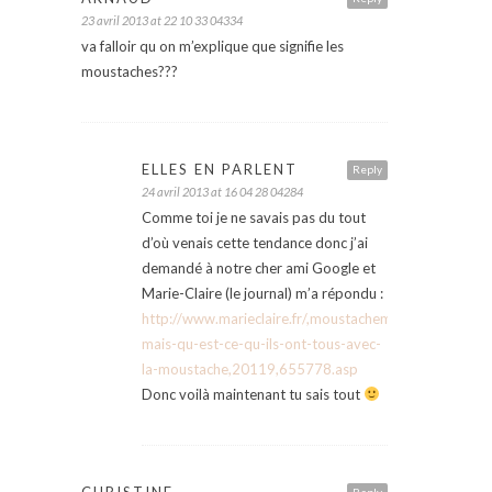
23 avril 2013 at 22 10 33 04334
va falloir qu on m’explique que signifie les
moustaches???
ELLES EN PARLENT
Reply
24 avril 2013 at 16 04 28 04284
Comme toi je ne savais pas du tout
d’où venais cette tendance donc j’ai
demandé à notre cher ami Google et
Marie-Claire (le journal) m’a répondu :
http://www.marieclaire.fr/,moustachemania-
mais-qu-est-ce-qu-ils-ont-tous-avec-
la-moustache,20119,655778.asp
Donc voilà maintenant tu sais tout