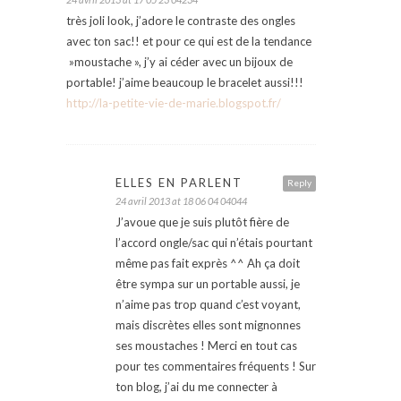
très joli look, j’adore le contraste des ongles
avec ton sac!! et pour ce qui est de la tendance
»moustache », j’y ai céder avec un bijoux de
portable! j’aime beaucoup le bracelet aussi!!!
http://la-petite-vie-de-marie.blogspot.fr/
ELLES EN PARLENT
Reply
24 avril 2013 at 18 06 04 04044
J’avoue que je suis plutôt fière de
l’accord ongle/sac qui n’étais pourtant
même pas fait exprès ^^ Ah ça doit
être sympa sur un portable aussi, je
n’aime pas trop quand c’est voyant,
mais discrètes elles sont mignonnes
ses moustaches ! Merci en tout cas
pour tes commentaires fréquents ! Sur
ton blog, j’ai du me connecter à