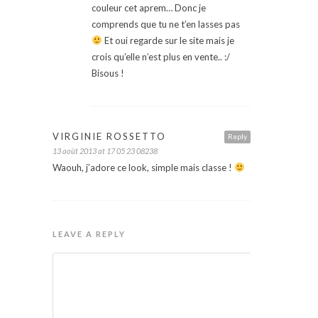
couleur cet aprem… Donc je
comprends que tu ne t’en lasses pas
Et oui regarde sur le site mais je
crois qu’elle n’est plus en vente.. :/
Bisous !
VIRGINIE ROSSETTO
Reply
13 août 2013 at 17 05 23 08238
Waouh, j’adore ce look, simple mais classe !
LEAVE A REPLY