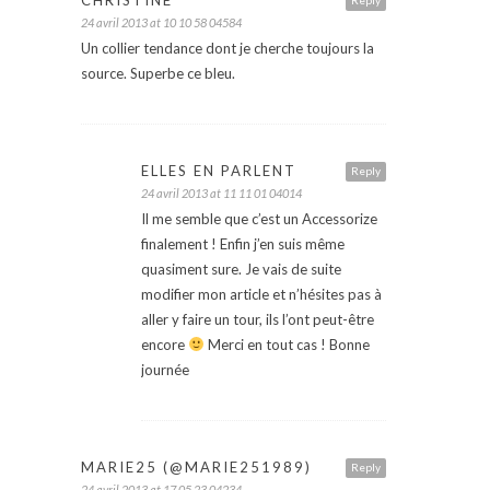
CHRISTINE
Reply
24 avril 2013 at 10 10 58 04584
Un collier tendance dont je cherche toujours la
source. Superbe ce bleu.
ELLES EN PARLENT
Reply
24 avril 2013 at 11 11 01 04014
Il me semble que c’est un Accessorize
finalement ! Enfin j’en suis même
quasiment sure. Je vais de suite
modifier mon article et n’hésites pas à
aller y faire un tour, ils l’ont peut-être
encore
Merci en tout cas ! Bonne
journée
MARIE25 (@MARIE251989)
Reply
24 avril 2013 at 17 05 23 04234