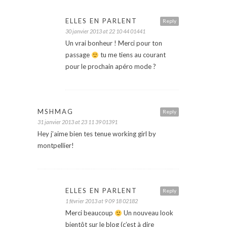
ELLES EN PARLENT
Reply
30 janvier 2013 at 22 10 44 01441
Un vrai bonheur ! Merci pour ton
passage
tu me tiens au courant
pour le prochain apéro mode ?
MSHMAG
Reply
31 janvier 2013 at 23 11 39 01391
Hey j’aime bien tes tenue working girl by
montpellier!
ELLES EN PARLENT
Reply
1 février 2013 at 9 09 18 02182
Merci beaucoup
Un nouveau look
bientôt sur le blog (c’est à dire