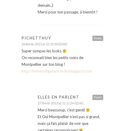
demain..)
Merci pour ton passage, à bientôt !
PICHETTHUY
Reply
26 février 2013 at 22 10 34 02342
Super sympas les looks
On reconnait bien les petits coins de
Montpellier sur ton blog !
http://ledressingenamande.blogspot.com
ELLES EN PARLENT
Reply
27 février 2013 at 11 11 24 02242
Merci beacuoup, c’est gentil
Et Oui Montpellier n’est pas si grand,
mais ça fais plaisir de voir que
certaines reconnaissent