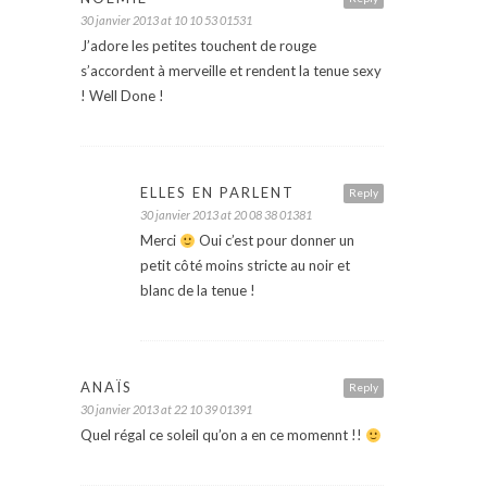
30 janvier 2013 at 10 10 53 01531
J’adore les petites touchent de rouge
s’accordent à merveille et rendent la tenue sexy
! Well Done !
ELLES EN PARLENT
Reply
30 janvier 2013 at 20 08 38 01381
Merci
Oui c’est pour donner un
petit côté moins stricte au noir et
blanc de la tenue !
ANAÏS
Reply
30 janvier 2013 at 22 10 39 01391
Quel régal ce soleil qu’on a en ce momennt !!