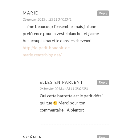
MARIE
Reply
26 janvier 2013 at 23 11 34 01341
J’aime beaucoup l’ensemble, mais j’ai une
préférence pour la veste blanche! et j’aime
beaucoup la barette dans les cheveux!
http://le-petit-boudoir-de-
marie.centerblog.net/
ELLES EN PARLENT
Reply
26 janvier 2013 at 23 11 38 01381
Oui cette barrette est le petit détail
qui tue
Merci pour ton
commentaire ! A bientôt
NOÉMIE
Reply