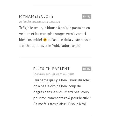
MYNAMEISCLOTE
Reply
25 janvier 2013 at 23 11 23 01231
Très jolie tenue, la blouse à pois, le pantalon en
velours et les escarpins rouges vernis vont si
bien ensemble!
et l’astuce de la veste sous le
trench pour braver le froid, j’adore ahah!
ELLES EN PARLENT
Reply
25 janvier 2013 at 23 11 48 01481
Oui parce qu’il y a beau avoir du soleil
on a pas le droit à beaucoup de
degrés dans le sud… Merci beaucoup
pour ton commentaire & pour le suivi !
Ca me fais très plaisir ! Bisous à toi