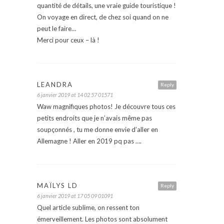
quantité de détails, une vraie guide touristique !
On voyage en direct, de chez soi quand on ne
peut le faire…
Merci pour ceux – là !
LEANDRA
Reply
6 janvier 2019 at 14 02 57 01571
Waw magnifiques photos! Je découvre tous ces
petits endroits que je n’avais même pas
soupçonnés , tu me donne envie d’aller en
Allemagne ! Aller en 2019 pq pas ….
MAÏLYS LD
Reply
6 janvier 2019 at 17 05 09 01091
Quel article sublime, on ressent ton
émerveillement. Les photos sont absolument