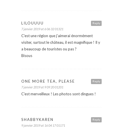
LILOUUUU
Reply
7 janvier 2019 at 6 06 32 01321
C’est une région que j’aimerai énormément
visiter, surtout le château, il est magnifique ! Il y
a beaucoup de touristes ou pas ?
Bisous
ONE MORE TEA, PLEASE
Reply
7 janvier 2019 at 9 09 20 01201
C’est merveilleux ! Les photos sont dingues !
SHABBYKAREN
Reply
9 janvier 2019 at 16 04 17 01171