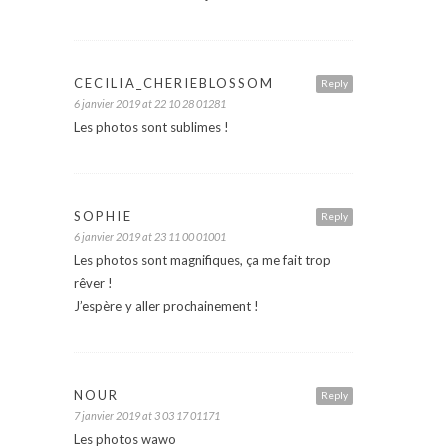
CECILIA_CHERIEBLOSSOM
Reply
6 janvier 2019 at 22 10 28 01281
Les photos sont sublimes !
SOPHIE
Reply
6 janvier 2019 at 23 11 00 01001
Les photos sont magnifiques, ça me fait trop
rêver !
J’espère y aller prochainement !
NOUR
Reply
7 janvier 2019 at 3 03 17 01171
Les photos wawo