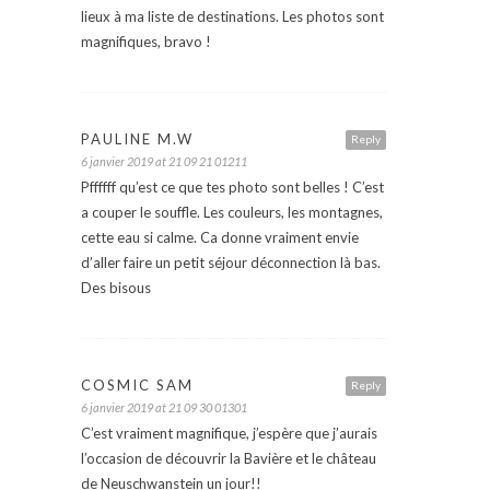
lieux à ma liste de destinations. Les photos sont
magnifiques, bravo !
PAULINE M.W
Reply
6 janvier 2019 at 21 09 21 01211
Pffffff qu’est ce que tes photo sont belles ! C’est
a couper le souffle. Les couleurs, les montagnes,
cette eau si calme. Ca donne vraiment envie
d’aller faire un petit séjour déconnection là bas.
Des bisous
COSMIC SAM
Reply
6 janvier 2019 at 21 09 30 01301
C’est vraiment magnifique, j’espère que j’aurais
l’occasion de découvrir la Bavière et le château
de Neuschwanstein un jour!!