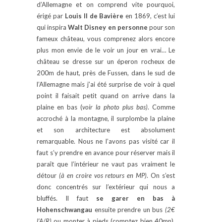
d’Allemagne et on comprend vite pourquoi,
érigé par
Louis II de Bavière
en 1869, c’est lui
qui inspira
Walt Disney en personne
pour son
fameux château, vous comprenez alors encore
plus mon envie de le voir un jour en vrai… Le
château se dresse sur un éperon rocheux de
200m de haut, près de Fussen, dans le sud de
l’Allemagne mais j’ai été surprise de voir à quel
point il faisait petit quand on arrive dans la
plaine en bas (
voir la photo plus bas)
. Comme
accroché à la montagne, il surplombe la plaine
et son architecture est absolument
remarquable. Nous ne l’avons pas visité car il
faut s’y prendre en avance pour réserver mais il
paraît que l’intérieur ne vaut pas vraiment le
détour
(à en croire vos retours en MP)
. On s’est
donc concentrés sur l’extérieur qui nous a
bluffés. Il faut
se garer en bas à
Hohenschwangau
ensuite prendre un bus
(2€
l’A/R)
ou monter à pieds (comptez bien 40mn).