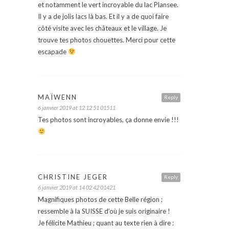
et notamment le vert incroyable du lac Plansee.
Il y a de jolis lacs là bas. Et il y a de quoi faire
côté visite avec les châteaux et le village. Je
trouve tes photos chouettes. Merci pour cette
escapade
MAÏWENN
Reply
6 janvier 2019 at 12 12 51 01511
Tes photos sont incroyables, ça donne envie !!!
CHRISTINE JEGER
Reply
6 janvier 2019 at 14 02 42 01421
Magnifiques photos de cette Belle région ;
ressemble à la SUISSE d’où je suis originaire !
Je félicite Mathieu ; quant au texte rien à dire :