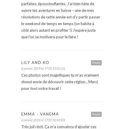
parfaites, époustouflantes. J’ai bien hâte de
suivre tes aventures en Suisse – une de mes
résolutions de cette année est d’y partir passer
le weekend de temps en temps (on habite à
côté alors autant en profiter !) J’espère juste
que l’on se motivera pour le faire !
LILY AND KO
Reply
6 janvier 2019 at 17 05 13 01131
Ces photos sont magnifiques tu m’as vraiment
donné envie de découvrir cette région… Merci
pour tout votre travail !
EMMA - VANEMA
Reply
6 janvier 2019 at 17 05 50 01501
Très joli récit. Ça m’a convaincu d’ajouter ces