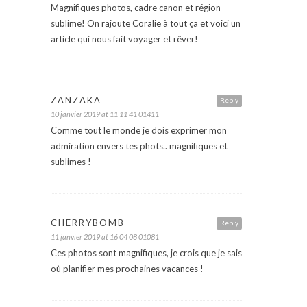
Magnifiques photos, cadre canon et région
sublime! On rajoute Coralie à tout ça et voici un
article qui nous fait voyager et rêver!
ZANZAKA
Reply
10 janvier 2019 at 11 11 41 01411
Comme tout le monde je dois exprimer mon
admiration envers tes phots.. magnifiques et
sublimes !
CHERRYBOMB
Reply
11 janvier 2019 at 16 04 08 01081
Ces photos sont magnifiques, je crois que je sais
où planifier mes prochaines vacances !