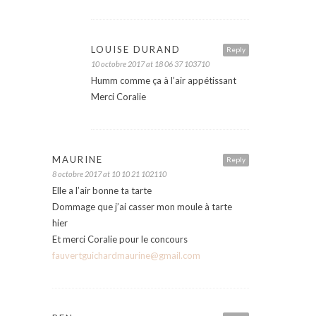
LOUISE DURAND
Reply
10 octobre 2017 at 18 06 37 103710
Humm comme ça à l’air appétissant
Merci Coralie
MAURINE
Reply
8 octobre 2017 at 10 10 21 102110
Elle a l’air bonne ta tarte
Dommage que j’ai casser mon moule à tarte
hier
Et merci Coralie pour le concours
fauvertguichardmaurine@gmail.com