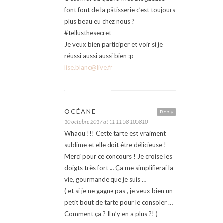
font font de la pâtisserie c’est toujours
plus beau eu chez nous ?
#tellusthesecret
Je veux bien participer et voir si je
réussi aussi aussi bien :p
lise.blanc@live.fr
OCÉANE
Reply
10 octobre 2017 at 11 11 58 105810
Whaou !!! Cette tarte est vraiment
sublime et elle doit être délicieuse !
Merci pour ce concours ! Je croise les
doigts très fort … Ça me simplifierai la
vie, gourmande que je suis …
( et si je ne gagne pas , je veux bien un
petit bout de tarte pour le consoler …
Comment ça ? Il n’y en a plus ?! )