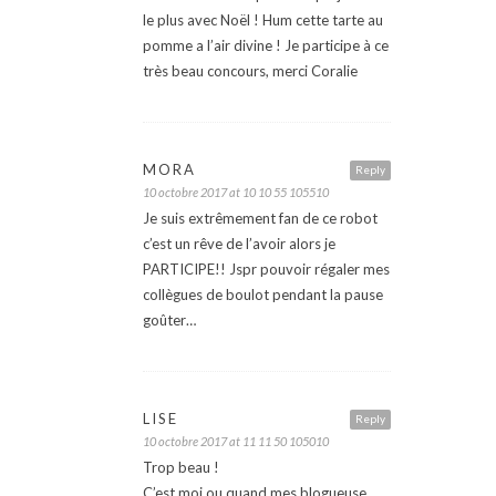
le plus avec Noël ! Hum cette tarte au
pomme a l’air divine ! Je participe à ce
très beau concours, merci Coralie
MORA
Reply
10 octobre 2017 at 10 10 55 105510
Je suis extrêmement fan de ce robot
c’est un rêve de l’avoir alors je
PARTICIPE!! Jspr pouvoir régaler mes
collègues de boulot pendant la pause
goûter…
LISE
Reply
10 octobre 2017 at 11 11 50 105010
Trop beau !
C’est moi ou quand mes blogueuse