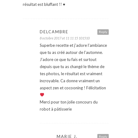
résultat est bluffant !! ♥
DELCAMBRE
Reply
8 octobre 2017 at 11 11 15 101510
Superbe recette et j’adore l’ambiance
que tu as créé autour de l’automne.
J’adore ce que tu fais et surtout
depuis que tu as changé le thème de
tes photos, le résultat est vraiment
incroyable. Ca donne vraiment un
aspect zen et cocooning ! Félicitation
Merci pour ton jolie concours du
robot à pâtisserie
MARIE J.
Reply