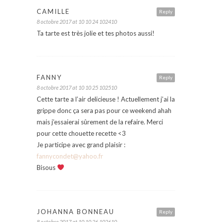
CAMILLE
Reply
8 octobre 2017 at 10 10 24 102410
Ta tarte est très jolie et tes photos aussi!
FANNY
Reply
8 octobre 2017 at 10 10 25 102510
Cette tarte a l’air delicieuse ! Actuellement j’ai la
grippe donc ça sera pas pour ce weekend ahah
mais j’essaierai sûrement de la refaire. Merci
pour cette chouette recette <3
Je participe avec grand plaisir :
fannycondet@yahoo.fr
Bisous
JOHANNA BONNEAU
Reply
8 octobre 2017 at 10 10 26 102610