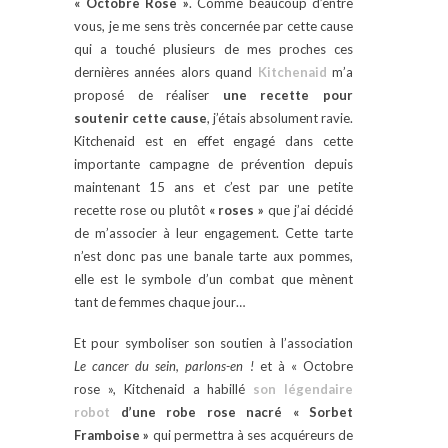
« Octobre Rose »
. Comme beaucoup d’entre
vous, je me sens très concernée par cette cause
qui a touché plusieurs de mes proches ces
dernières années alors quand
Kitchenaid
m’a
proposé de réaliser
une recette pour
soutenir cette cause
, j’étais absolument ravie.
Kitchenaid est en effet engagé dans cette
importante campagne de prévention depuis
maintenant 15 ans et c’est par une petite
recette rose ou plutôt
« roses »
que j’ai décidé
de m’associer à leur engagement. Cette tarte
n’est donc pas une banale tarte aux pommes,
elle est le symbole d’un combat que mènent
tant de femmes chaque jour…
Et pour symboliser son soutien à l’association
Le cancer du sein, parlons-en !
et à « Octobre
rose », Kitchenaid a habillé
son légendaire
robot
d’une robe rose nacré « Sorbet
Framboise »
qui permettra à ses acquéreurs de