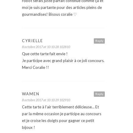
robot serais juste parfait continue comme ça et
moi je suis partante pour des articles pleins de
gourmandises! Bisous coralie ♡
CYRIELLE
Reply
8 octobre 2017 at 10 10 28 102810
Que cette tarte fait envie !
Je participe avec grand plaisir à ce joli concours.
Merci Coralie !!
WAMEN
Reply
8 octobre 2017 at 10 10 29 102910
Cette tarte à l’air terriblement délicieuse… Et
par la même occasion je participe au concours
et je croise les doigts pour gagner ce petit
bijoux !