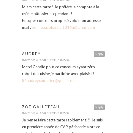
Miam cette tarte ! Je préfère la compote à la
crème pâtissière cependant !
Et super concours proposé voici mon adresse
mail :
bonneau.johanna.1316n@gmail.com
AUDREY
Reply
8 octobre 2017 at 10 10 27 102710
Merci Coralie pour ce concours ayant zéro
robot de cuisine je participe avec plaisir !!
86audreycouturier@gmail.com
ZOÉ GALLETEAU
Reply
8 octobre 2017 at 10 10 27 102710
Je pense faire cette tarte rapidement!!! Je suis
en première année de CAP pâtisserie alors ce