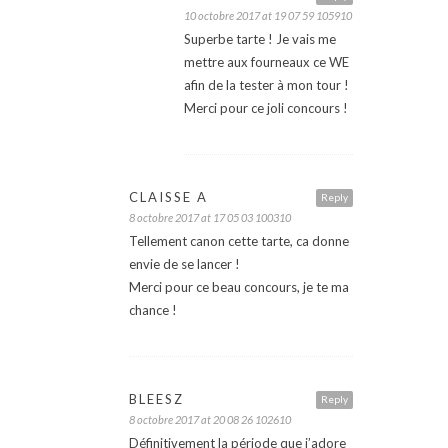
10 octobre 2017 at 19 07 59 105910
Superbe tarte ! Je vais me
mettre aux fourneaux ce WE
afin de la tester à mon tour !
Merci pour ce joli concours !
CLAISSE A
Reply
8 octobre 2017 at 17 05 03 100310
Tellement canon cette tarte, ca donne
envie de se lancer !
Merci pour ce beau concours, je te ma
chance !
BLEESZ
Reply
8 octobre 2017 at 20 08 26 102610
Définitivement la période que j’adore