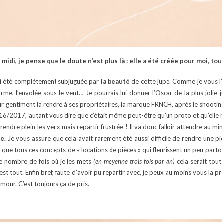
r midi, je pense que le doute n’est plus là : elle a été créée pour moi, t
’ai été complètement subjuguée par
la beauté
de cette jupe. Comme je vous l’ai
 charme, l’envolée sous le vent… Je pourrais lui donner l’Oscar de la plus jo
our gentiment la rendre à ses propriétaires, la marque FRNCH, après le shoot
016/2017, autant vous dire que c’était même peut-être qu’un proto et qu’elle n
ndre plein les yeux mais repartir frustrée ! Il va donc falloir attendre au 
e.
Je vous assure que cela avait rarement été aussi difficile de rendre une p
 et que tous ces concepts de « locations de pièces » qui fleurissent un peu part
le nombre de fois où je les mets
(en moyenne trois fois par an)
cela serait tout
t tout. Enfin bref, faute d’avoir pu repartir avec, je peux au moins vous la p
mour. C’est toujours ça de pris.