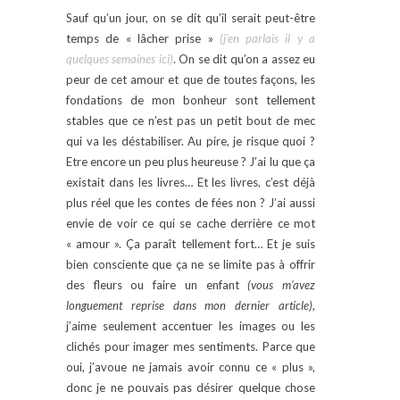
Sauf qu’un jour, on se dit qu’il serait peut-être
temps de « lâcher prise »
(j’en parlais il y a
quelques semaines ici)
. On se dit qu’on a assez eu
peur de cet amour et que de toutes façons, les
fondations de mon bonheur sont tellement
stables que ce n’est pas un petit bout de mec
qui va les déstabiliser. Au pire, je risque quoi ?
Etre encore un peu plus heureuse ? J’ai lu que ça
existait dans les livres… Et les livres, c’est déjà
plus réel que les contes de fées non ? J’ai aussi
envie de voir ce qui se cache derrière ce mot
« amour ». Ça paraît tellement fort… Et je suis
bien consciente que ça ne se limite pas à offrir
des fleurs ou faire un enfant
(vous m’avez
longuement reprise dans mon dernier article)
,
j’aime seulement accentuer les images ou les
clichés pour imager mes sentiments. Parce que
oui, j’avoue ne jamais avoir connu ce « plus »,
donc je ne pouvais pas désirer quelque chose