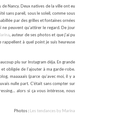
s de Nancy. Deux natives de la ville ont eu
ité sans pareil, sous le soleil, comme sous
abillée par des grilles et fontaines ornées
i ne peuvent qu’attirer le regard. De jour
Marina
, auteur de ses photos et que j’ai pu
 rappellent à quel point je suis heureuse
eaucoup plu sur Instagram déja. En grande
ue et obligée de l’ajouter à ma garde-robe.
blog, maaaaais (parce qu’avec moi, il y a
uvais nulle part. C’était sans compter sur
ressing… alors si ça vous intéresse, nous
Photos :
Les tendances by Marina