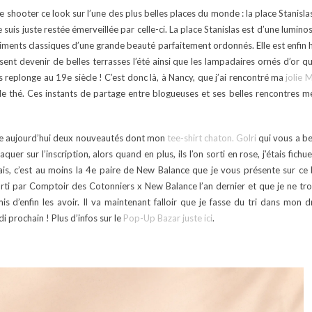
e shooter ce look sur l’une des plus belles places du monde : la place Stanisla
suis juste restée émerveillée par celle-ci. La place Stanislas est d’une luminos
âtiments classiques d’une grande beauté parfaitement ordonnés. Elle est enfin h
sent devenir de belles terrasses l’été ainsi que les lampadaires ornés d’or qu
s replonge au 19e siècle ! C’est donc là, à Nancy, que j’ai rencontré ma
jolie 
e thé. Ces instants de partage entre blogueuses et ses belles rencontres me
te aujourd’hui deux nouveautés dont mon
tee-shirt chaton. Golri
qui vous a b
er sur l’inscription, alors quand en plus, ils l’on sorti en rose, j’étais fich
sais, c’est au moins la 4e paire de New Balance que je vous présente sur ce 
orti par Comptoir des Cotonniers x New Balance l’an dernier et que je ne tro
is d’enfin les avoir. Il va maintenant falloir que je fasse du tri dans mon d
 prochain ! Plus d’infos sur le
Pop-Up Bazar juste ici
.