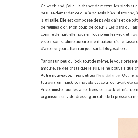
Ce week-end, j’ai eu la chance de mettre les pieds et d
beau se demander ce que je pouvais bien lui trouver, je 
la grisaille. Elle est composée de pavés clairs et de b
de feuilles d’or. Mon coup de coeur ? Les bars qui lais
comme de nuit, elle nous en fous plein les yeux et nou
visiter son sublime appartement autour d’une tasse d
d’avoir un jour atterri un jour sur la blogosphère.
Parlons un peu du look tout de même, je vous présen
amoureuse des chats que je suis, je ne pouvais que craqu
Autre nouveauté, mes petites
New Balance
. Oui, je 
toujours un mais), ce modèle est celui qui avait été s
Priceminister qui les a rentrées en stock et m’a perm
organisons un vide-dressing au café de la presse samedi