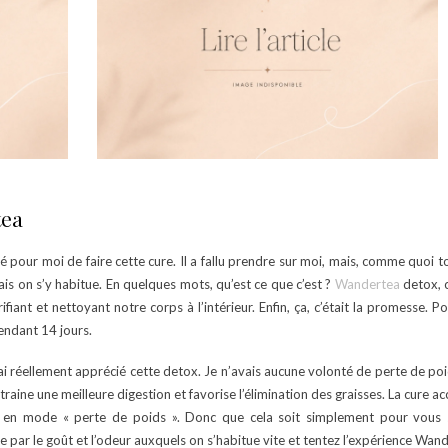
tea
é pour moi de faire cette cure. Il a fallu prendre sur moi, mais, comme quoi tou
ais on s’y habitue. En quelques mots, qu’est ce que c’est ?
Wandertea
detox, c
ifiant et nettoyant notre corps à l’intérieur. Enfin, ça, c’était la promesse. P
endant 14 jours.
j’ai réellement apprécié cette detox. Je n’avais aucune volonté de perte de po
raine une meilleure digestion et favorise l’élimination des graisses. La cur
nt en mode « perte de poids ». Donc que cela soit simplement pour vous 
par le goût et l’odeur auxquels on s’habitue vite et tentez l’expérience Wan