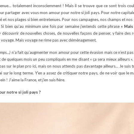
tenue… totalement inconsciemment ! Mais il se trouve que ce sont trois couleu
our partager avec vous mon amour pour notre si joli pays. Pour notre capitale
é et nos plages si bien entretenues. Pour nos campagnes, nos champs et nos p
. Si bien qu’au minimum une fois par semaine j’entends cette phrase
« Mais 
y découvrir de nouvelles choses, de nouvelles façons de penser, y faire des 
ue le voyage. Mais voyage ne rime pas avec déménagement.
temps…)
n’a fait qu’augmenter mon amour pour cette évasion mais ce n’est pas p
t de quelques mois un peu compliqués en me disant « ça sera mieux ailleurs ». L
 pas sur le plan pro ici, mais on nous attends pas davantage ailleurs… Je suis
i sur le long terme. Y’en a assez de critiquer notre pays, de ne voir que le m
 ! J’aime la France, et j’en suis fière.
r notre si joli pays ?