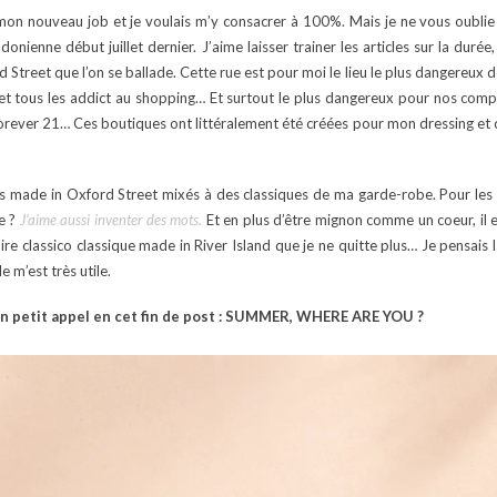
 mon nouveau job et je voulais m’y consacrer à 100%. Mais je ne vous oublie
ienne début juillet dernier. J’aime laisser trainer les articles sur la duré
rd Street que l’on se ballade. Cette rue est pour moi le lieu le plus dangereux 
 et tous les addict au shopping… Et surtout le plus dangereux pour nos com
Forever 21… Ces boutiques ont littéralement été créées pour mon dressing et
 made in Oxford Street mixés à des classiques de ma garde-robe. Pour les 
e ?
J’aime aussi inventer des mots.
Et en plus d’être mignon comme un coeur, il e
ire classico classique made in River Island que je ne quitte plus… Je pensais
 m’est très utile.
n petit appel en cet fin de post : SUMMER, WHERE ARE YOU ?