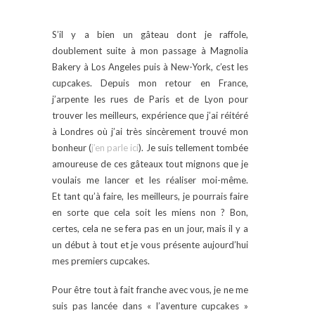
S’il y a bien un gâteau dont je raffole,
doublement suite à mon passage à Magnolia
Bakery à Los Angeles puis à New-York, c’est les
cupcakes. Depuis mon retour en France,
j’arpente les rues de Paris et de Lyon pour
trouver les meilleurs, expérience que j’ai réitéré
à Londres où j’ai très sincèrement trouvé mon
bonheur (
j’en parle ici
). Je suis tellement tombée
amoureuse de ces gâteaux tout mignons que je
voulais me lancer et les réaliser moi-même.
Et tant qu’à faire, les meilleurs, je pourrais faire
en sorte que cela soit les miens non ? Bon,
certes, cela ne se fera pas en un jour, mais il y a
un début à tout et je vous présente aujourd’hui
mes premiers cupcakes.
Pour être tout à fait franche avec vous, je ne me
suis pas lancée dans « l’aventure cupcakes »