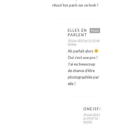
réussi ton paris sur ce look !
ELLES EN
Reply
PARLENT
20 juin 2013 at 12 12 44
06446
Ah parfait alors
Oui c’est une pro !
J’ai eu beaucoup
de chance d’être
photographiée par
elle !
ONEISFOR2
20 juin 2013
at 19 07 52
06526