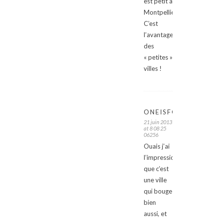
est petit à
Montpellier.
C’est
l’avantage
des
« petites »
villes !
ONEISFOR2
21 juin 2013
at 8 08 25
06256
Ouais j’ai
l’impression
que c’est
une ville
qui bouge
bien
aussi, et