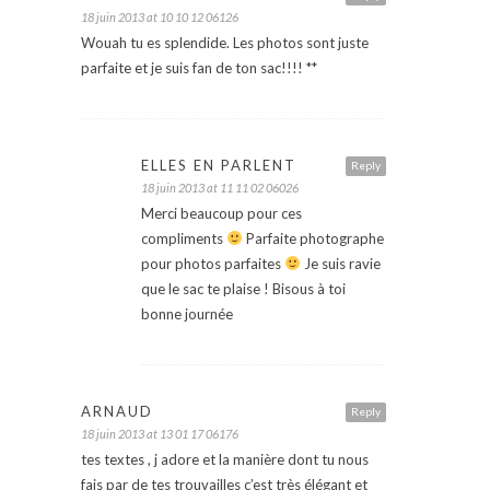
18 juin 2013 at 10 10 12 06126
Wouah tu es splendide. Les photos sont juste
parfaite et je suis fan de ton sac!!!! **
ELLES EN PARLENT
Reply
18 juin 2013 at 11 11 02 06026
Merci beaucoup pour ces
compliments
Parfaite photographe
pour photos parfaites
Je suis ravie
que le sac te plaise ! Bisous à toi
bonne journée
ARNAUD
Reply
18 juin 2013 at 13 01 17 06176
tes textes , j adore et la manière dont tu nous
fais par de tes trouvailles c’est très élégant et