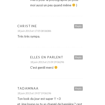
moi aussi un peu quand même
)
CHRISTINE
Reply
18 juin 2013 at 17 05 08 06086
Très très sympa.
ELLES EN PARLENT
Reply
18 juin 2013 at 21 09 29 06296
C’est gentil merci
TADAMNAA
Reply
18 juin 2013 at 19 07 19 06196
Ton look du jour est super !! <3
et, jme loupe ou tu as changé de bannière ? cest