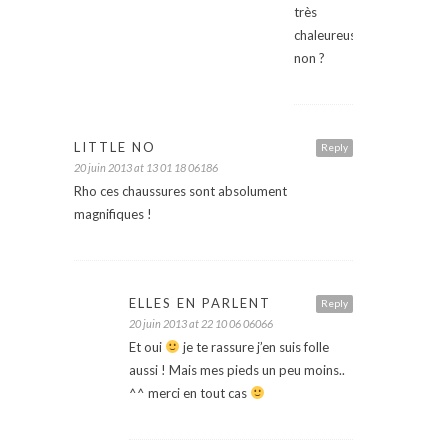
très
chaleureuse
non ?
LITTLE NO
Reply
20 juin 2013 at 13 01 18 06186
Rho ces chaussures sont absolument
magnifiques !
ELLES EN PARLENT
Reply
20 juin 2013 at 22 10 06 06066
Et oui
je te rassure j’en suis folle
aussi ! Mais mes pieds un peu moins..
^^ merci en tout cas