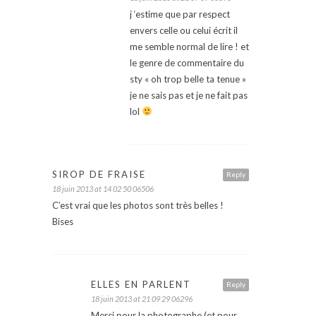
j ‘estime que par respect
envers celle ou celui écrit il
me semble normal de lire ! et
le genre de commentaire du
sty « oh trop belle ta tenue »
je ne sais pas et je ne fait pas
lol
SIROP DE FRAISE
Reply
18 juin 2013 at 14 02 50 06506
C’est vrai que les photos sont très belles !
Bises
ELLES EN PARLENT
Reply
18 juin 2013 at 21 09 29 06296
Merci pour la photographe (et pour