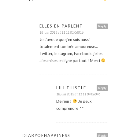
ELLES EN PARLENT
Reply
18 juin 2013 at 11 11 01 06016
Je t’avoue que j’en suis aussi
totalement tombée amoureuse…
Twitter, Instagram, Facebook, je les
aies mises en ligne partout ! Merci
LILI THISTLE
Reply
18 juin 2013 at 11 11 04 06046
De rien !
Je peux
comprendre ^^
DIARYOFHAPPINESS
Reply