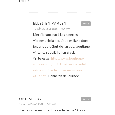
rétro)?
ELLES EN PARLENT
Reply
19 juin 2013 at 16 04 19 06196
Merci beaucoup ! Les lunettes
viennent de la boutique en ligne dont
je parle au début de l’article, boutique
vintage. Et voilà le lien si cela
t’intéresse :
http://www.boutique-
vintage.com/931-lunettes-de-soleil-
retro-spitfire-turtoise-mainstream-
60-s.html
Bonne fin de journée
ONEISFOR2
Reply
19 juin 2013 at 15 03 57 06576
J’aime carrément tout de cette tenue ! Ca va