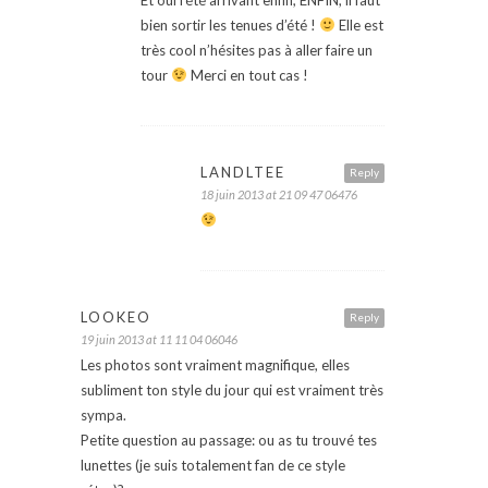
bien sortir les tenues d’été !
Elle est
très cool n’hésites pas à aller faire un
tour
Merci en tout cas !
LANDLTEE
Reply
18 juin 2013 at 21 09 47 06476
LOOKEO
Reply
19 juin 2013 at 11 11 04 06046
Les photos sont vraiment magnifique, elles
subliment ton style du jour qui est vraiment très
sympa.
Petite question au passage: ou as tu trouvé tes
lunettes (je suis totalement fan de ce style