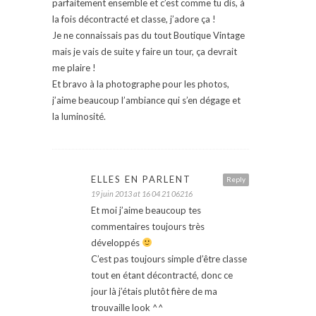
parfaitement ensemble et c’est comme tu dis, à
la fois décontracté et classe, j’adore ça !
Je ne connaissais pas du tout Boutique Vintage
mais je vais de suite y faire un tour, ça devrait
me plaire !
Et bravo à la photographe pour les photos,
j’aime beaucoup l’ambiance qui s’en dégage et
la luminosité.
ELLES EN PARLENT
Reply
19 juin 2013 at 16 04 21 06216
Et moi j’aime beaucoup tes
commentaires toujours très
développés
C’est pas toujours simple d’être classe
tout en étant décontracté, donc ce
jour là j’étais plutôt fière de ma
trouvaille look ^^