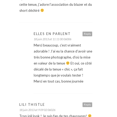
cette tenue, j’adore l’association du blazer et du
short déchiré
ELLES EN PARLENT
Reply
18 juin 2013 at 11 11 00 06006
Merci beaucoup, c’est vraiment
adorable ! J’ai eu la chance d’avoir une
très bonne photographe, d’où la mise
en valeur de la tenue
Et oui, ce côté
décalé de la tenue « chic », ça fait
longtemps que je voulais tester !
Merci en tout cas, bonne journée
LILI THISTLE
Reply
18 juin 2013 at 9 09 02 06026
Trop joli look ! Je suis fan de tes chaussures!