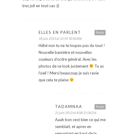
tres joli en tout cas :))
ELLES EN PARLENT
Reply
18 juin 2013 at 21 09 30 06306
Héhé non tu ne te loupes pas du tout !
Nouvelle bannière et nouvelles
couleurs d’ordre général. Avec les
photos de ce look justement
Tu as
l’oeil ! Merci beaucoup je suis ravie
que cela te plaise
TADAMNAA
Reply
21 juin 2013 at 8 08 21 06216
Aaah bon cest bien ce qui me
semblait, et apres en
remontant en haut de la