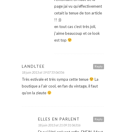
page jai vu qu’effectivement
cetait la tenue de ton article
!! :))
en tout cas c’est très joli,
j’aime beaucoup et ce look
est top
LANDLTEE
Reply
18 juin 2013 at 19 07 55 06556
Très estivale et très sympa cette tenue
La
boutique a l’air cool, en fan du vintage, il faut
qu’on la zieute
ELLES EN PARLENT
Reply
18 juin 2013 at 21 09 31 06316
Et oui l’été arrivant enfin, ENFIN, il faut