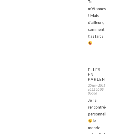
Tu
m’étonnes
! Mais
d’ailleurs,
comment
t’as fait ?
ELLES
EN
PARLENT
20 juin 2013
at 22 10 08
06086
Je l’ai
rencontrée
personnellement
le
monde