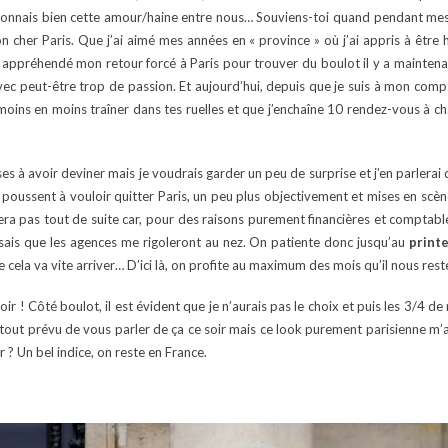
 connais bien cette amour/haine entre nous… Souviens-toi quand pendant mes 
 mon cher Paris. Que j’ai aimé mes années en « province » où j’ai appris à êtr
 appréhendé mon retour forcé à Paris pour trouver du boulot il y a maintenant
ec peut-être trop de passion. Et aujourd’hui, depuis que je suis à mon compte
 moins en moins traîner dans tes ruelles et que j’enchaîne 10 rendez-vous à c
es à avoir deviner mais je voudrais garder un peu de surprise et j’en parlerai 
e poussent à vouloir quitter Paris, un peu plus objectivement et mises en scèn
era pas tout de suite car, pour des raisons purement financières et comptable
 sais que les agences me rigoleront au nez. On patiente donc jusqu’au
print
 cela va vite arriver… D’ici là, on profite au maximum des mois qu’il nous reste
ir ! Côté boulot, il est évident que je n’aurais pas le choix et puis les 3/4 d
tout prévu de vous parler de ça ce soir mais ce look purement parisienne m’a
 ? Un bel indice, on reste en France.