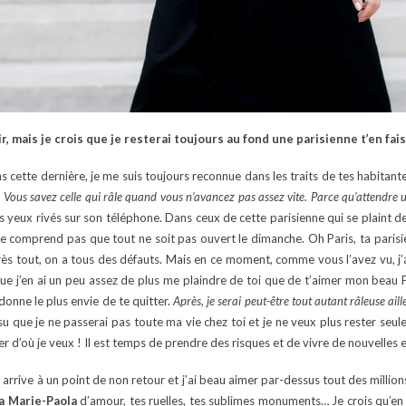
r, mais je crois que je resterai toujours au fond une parisienne t’en fais
s cette dernière, je me suis toujours reconnue dans les traits de tes habitant
.
Vous savez celle qui râle quand vous n’avancez pas assez vite. Parce qu’attendre 
 yeux rivés sur son téléphone. Dans ceux de cette parisienne qui se plaint d
ne comprend pas que tout ne soit pas ouvert le dimanche. Oh Paris, ta paris
près tout, on a tous des défauts. Mais en ce moment, comme vous l’avez vu, j’
 que j’en ai un peu assez de plus me plaindre de toi que de t’aimer mon beau P
onne le plus envie de te quitter.
Après, je serai peut-être tout autant râleuse aill
su que je ne passerai pas toute ma vie chez toi et je ne veux plus rester seu
ller d’où je veux ! Il est temps de prendre des risques et de vivre de nouvelles
arrive à un point de non retour et j’ai beau aimer par-dessus tout des million
a Marie-Paola
d’amour, tes ruelles, tes sublimes monuments… Je crois qu’e