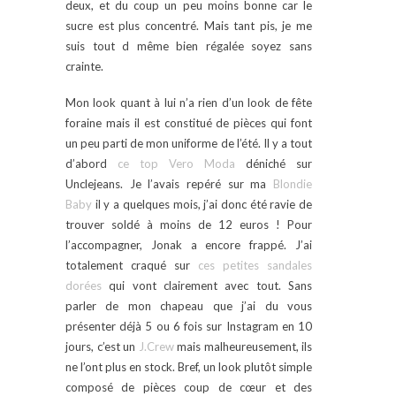
deux, et du coup un peu moins bonne car le
sucre est plus concentré. Mais tant pis, je me
suis tout d même bien régalée soyez sans
crainte.
Mon look quant à lui n’a rien d’un look de fête
foraine mais il est constitué de pièces qui font
un peu parti de mon uniforme de l’été. Il y a tout
d’abord
ce top Vero Moda
déniché sur
Unclejeans. Je l’avais repéré sur ma
Blondie
Baby
il y a quelques mois, j’ai donc été ravie de
trouver soldé à moins de 12 euros ! Pour
l’accompagner, Jonak a encore frappé. J’ai
totalement craqué sur
ces petites sandales
dorées
qui vont clairement avec tout. Sans
parler de mon chapeau que j’ai du vous
présenter déjà 5 ou 6 fois sur Instagram en 10
jours, c’est un
J.Crew
mais malheureusement, ils
ne l’ont plus en stock. Bref, un look plutôt simple
composé de pièces coup de cœur et des