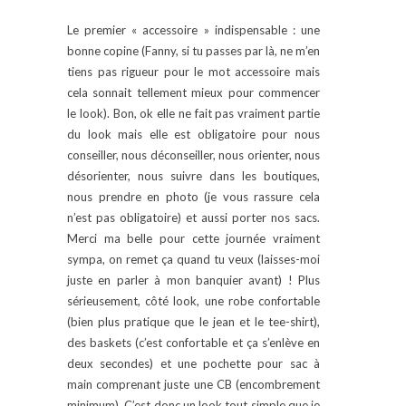
Le premier « accessoire » indispensable : une
bonne copine (Fanny, si tu passes par là, ne m’en
tiens pas rigueur pour le mot accessoire mais
cela sonnait tellement mieux pour commencer
le look). Bon, ok elle ne fait pas vraiment partie
du look mais elle est obligatoire pour nous
conseiller, nous déconseiller, nous orienter, nous
désorienter, nous suivre dans les boutiques,
nous prendre en photo (je vous rassure cela
n’est pas obligatoire) et aussi porter nos sacs.
Merci ma belle pour cette journée vraiment
sympa, on remet ça quand tu veux (laisses-moi
juste en parler à mon banquier avant) ! Plus
sérieusement, côté look, une robe confortable
(bien plus pratique que le jean et le tee-shirt),
des baskets (c’est confortable et ça s’enlève en
deux secondes) et une pochette pour sac à
main comprenant juste une CB (encombrement
minimum). C’est donc un look tout simple que je