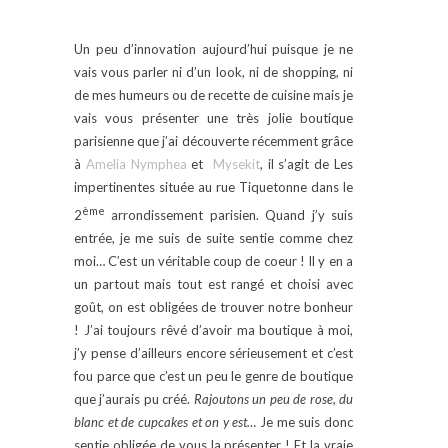
Un peu d’innovation aujourd’hui puisque je ne
vais vous parler ni d’un look, ni de shopping, ni
de mes humeurs ou de recette de cuisine mais je
vais vous présenter une très jolie boutique
parisienne que j’ai découverte récemment grâce
à
Amelia Nymphea
et
Mysekit
, il s’agit de Les
impertinentes située au rue Tiquetonne dans le
ème
2
arrondissement parisien. Quand j’y suis
entrée, je me suis de suite sentie comme chez
moi… C’est un véritable coup de coeur ! Il y en a
un partout mais tout est rangé et choisi avec
goût, on est obligées de trouver notre bonheur
! J’ai toujours rêvé d’avoir ma boutique à moi,
j’y pense d’ailleurs encore sérieusement et c’est
fou parce que c’est un peu le genre de boutique
que j’aurais pu créé.
Rajoutons un peu de rose, du
blanc et de cupcakes et on y est…
Je me suis donc
sentie obligée de vous la présenter ! Et la vraie