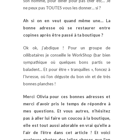
son homme, pour diner pour pas cher etc… Je
ne peux pas TOUTES vous les donner… si ?
Ah si on en veut quand même une… La
bonne adresse où se restaurer entre
copines après être passé à ta boutique ?
Ok ok, j’abdique ! Pour un groupe de
célibataires je conseille le WorkShop (bar bien
sympathique où quelques bons partis se
baladent… Et pour être « tranquilles », foncez à
l’Ivresse, où l’on déguste du bon vin et de très
bonnes planches !
Merci Olivia pour ces bonnes adresses et
merci d’avoir pris le temps de répondre à
mes questions. Et vous autres, n’hésitez
pas à aller lui faire un coucou à la boutique,
elle est tout aussi adorable en vrai qu’elle a
l’air de l’être dans cet article ! Et voici
quelques photos des jolies choses que l’on