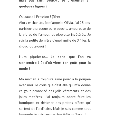
mais pas tant, peux-tu te présenter en
quelques lignes ?
Oulaaaaa ! Pression ! (Rire)
Alors enchantée, je m’appelle Olivia, j’ai 28 ans,
parisienne presque pure souche, amoureuse de
la vie et de l’amour, et pipelette invétérée. Je
suis la petite dernière d’une famille de 3 filles, la
chouchoute quoi !
Hum pipelette… Je sens que l’on va
s’entendre ! Et d’où vient ton goût pour la
mode ?
Ma maman a toujours aimé jouer à la poupée
avec moi. Je crois que c’est elle qui m’a donné
ce gout prononcé des jolis vêtements et des
jolies matières. J’ai toujours adoré faire les
boutiques et dénicher des petites pièces qui
sortent de l’ordinaire. Mais je suis comme tout
le monde, je vais encore chez H&M et Zara… !