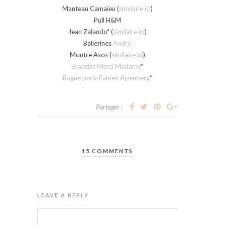
Manteau Camaïeu (
similaire ici
)
Pull H&M
Jean Zalando* (
similaire ici
)
Ballerines
André
Montre Asos (
similaire ici
)
Bracelet Merci Madame
*
Bague perle Fabien Ajzenberg
*
Partager :
15 COMMENTS
LEAVE A REPLY