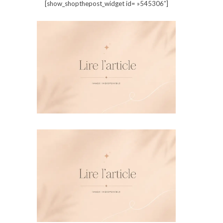
[show_shopthepost_widget id= »545306″]