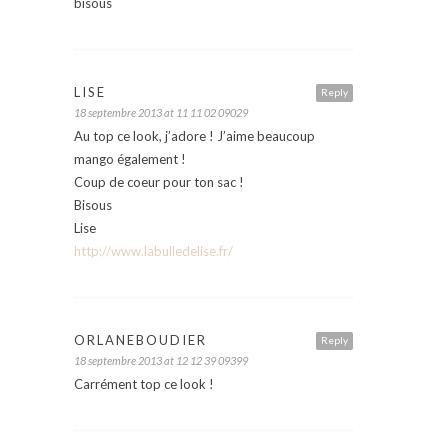
bisous
LISE
Reply
18 septembre 2013 at 11 11 02 09029
Au top ce look, j’adore ! J’aime beaucoup
mango également !
Coup de coeur pour ton sac !
Bisous
Lise
http://www.labulledelise.fr/
ORLANEBOUDIER
Reply
18 septembre 2013 at 12 12 39 09399
Carrément top ce look !