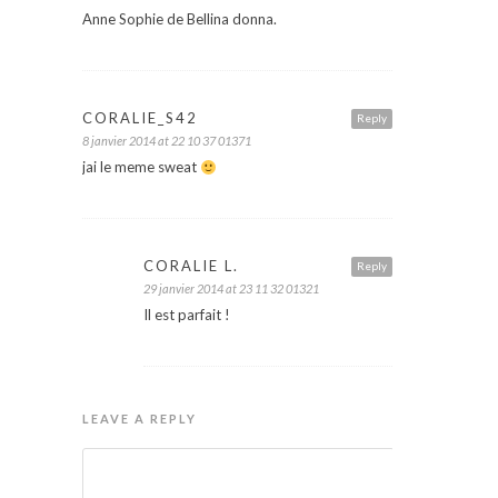
Anne Sophie de Bellina donna.
CORALIE_S42
Reply
8 janvier 2014 at 22 10 37 01371
jai le meme sweat
CORALIE L.
Reply
29 janvier 2014 at 23 11 32 01321
Il est parfait !
LEAVE A REPLY