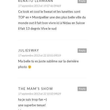
RENATO LEHMANN
Reply
17 septembre 2013 at 19 07 46 09469
Ce look et cool le Sweat et les lunettes sont
TOP en + Montpellier une des plus belle ville du
monde out il fait bon vivre ici à Nidau en Suisse
il fait 13 degrés Vive le sud
JULIESWAY
Reply
17 septembre 2013 at 22 10 01 09019
Ma belle tu es juste sublime sur la dernière
photo
THE MAM'S SHOW
Reply
17 septembre 2013 at 22 10 02 09029
ha je suis trop fan =)
une superbe tenue!