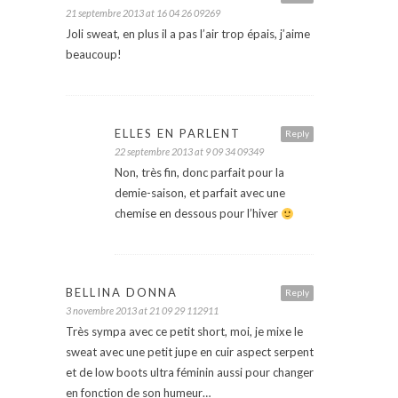
21 septembre 2013 at 16 04 26 09269
Joli sweat, en plus il a pas l’air trop épais, j’aime
beaucoup!
ELLES EN PARLENT
Reply
22 septembre 2013 at 9 09 34 09349
Non, très fin, donc parfait pour la
demie-saison, et parfait avec une
chemise en dessous pour l’hiver
BELLINA DONNA
Reply
3 novembre 2013 at 21 09 29 112911
Très sympa avec ce petit short, moi, je mixe le
sweat avec une petit jupe en cuir aspect serpent
et de low boots ultra féminin aussi pour changer
en fonction de son humeur…