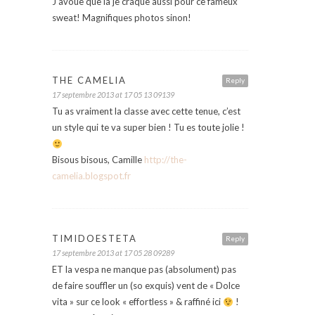
J’avoue que là je craque aussi pour ce fameux
sweat! Magnifiques photos sinon!
THE CAMELIA
Reply
17 septembre 2013 at 17 05 13 09139
Tu as vraiment la classe avec cette tenue, c’est
un style qui te va super bien ! Tu es toute jolie !
Bisous bisous, Camille
http://the-
camelia.blogspot.fr
TIMIDOESTETA
Reply
17 septembre 2013 at 17 05 28 09289
ET la vespa ne manque pas (absolument) pas
de faire souffler un (so exquis) vent de « Dolce
vita » sur ce look « effortless » & raffiné ici
!