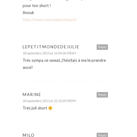
pour ton short !
Anouk
http://www.enmodebonheur.fr
LEPETITMONDEDEJULIE
Reply
18 septembre 2013 at 16 04 06 09069
Très sympa ce sweat, j’hésitais à me le prendre
aussi!
MARINE
Reply
18 septembre 2013 at 22 10 09 09099
Très joli short
MILO
Reply