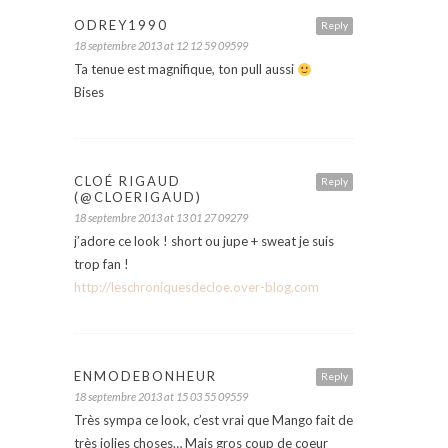
ODREY1990
Reply
18 septembre 2013 at 12 12 59 09599
Ta tenue est magnifique, ton pull aussi
Bises
CLOÉ RIGAUD
Reply
(@CLOERIGAUD)
18 septembre 2013 at 13 01 27 09279
j’adore ce look ! short ou jupe + sweat je suis
trop fan !
http://leschroniquesdecloe.over-blog.com
ENMODEBONHEUR
Reply
18 septembre 2013 at 15 03 55 09559
Très sympa ce look, c’est vrai que Mango fait de
très jolies choses… Mais gros coup de coeur