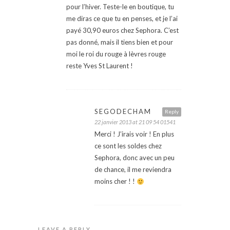
pour l’hiver. Teste-le en boutique, tu
me diras ce que tu en penses, et je l’ai
payé 30,90 euros chez Sephora. C’est
pas donné, mais il tiens bien et pour
moi le roi du rouge à lèvres rouge
reste Yves St Laurent !
SEGODECHAM
Reply
22 janvier 2013 at 21 09 54 01541
Merci ! J’irais voir ! En plus
ce sont les soldes chez
Sephora, donc avec un peu
de chance, il me reviendra
moins cher ! !
LEAVE A REPLY