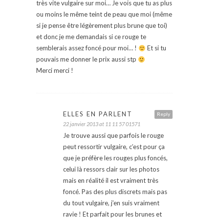
très vite vulgaire sur moi… Je vois que tu as plus
ou moins le même teint de peau que moi (même
si je pense être légèrement plus brune que toi)
et donc je me demandais si ce rouge te
semblerais assez foncé pour moi… !
Et si tu
pouvais me donner le prix aussi stp
Merci merci !
ELLES EN PARLENT
Reply
22 janvier 2013 at 11 11 57 01571
Je trouve aussi que parfois le rouge
peut ressortir vulgaire, c’est pour ça
que je préfère les rouges plus foncés,
celui là ressors clair sur les photos
mais en réalité il est vraiment très
foncé. Pas des plus discrets mais pas
du tout vulgaire, j’en suis vraiment
ravie ! Et parfait pour les brunes et